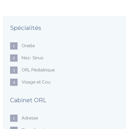
Spécialités
1
Oreille
2
Nez- Sinus
3
ORL Pédiatrique
4
Visage et Cou
Cabinet ORL
1
Adresse