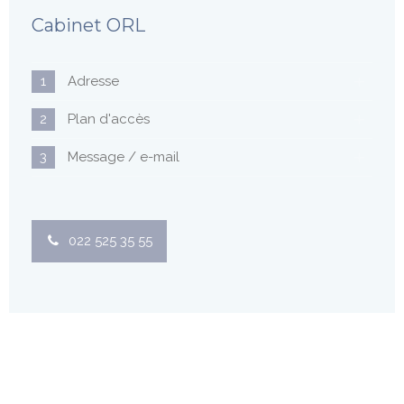
Cabinet ORL
1
Adresse
2
Plan d'accès
3
Message / e-mail
022 525 35 55