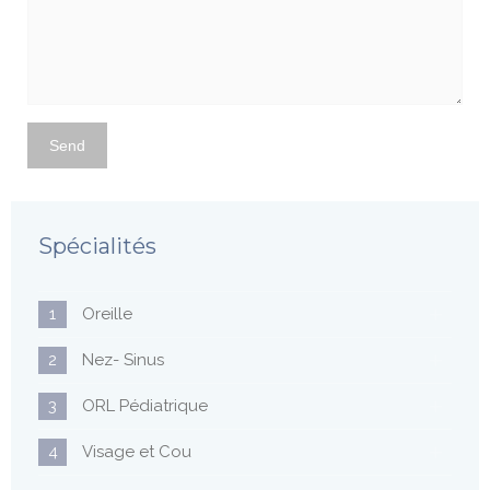
Spécialités
1
Oreille
2
Nez- Sinus
3
ORL Pédiatrique
4
Visage et Cou